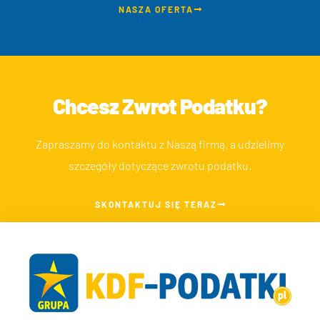
NASZA OFERTA
Chcesz Zwrot Podatku?
Zapraszamy do kontaktu z Naszą firmą, a udzielimy
szczegóły dotyczące zwrotu podatku.
SKONTAKTUJ SIĘ TERAZ