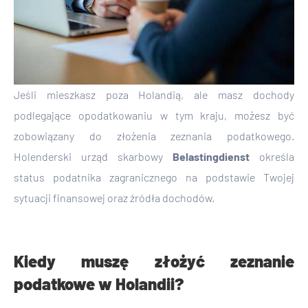
Jeśli mieszkasz poza Holandią, ale masz dochody
podlegające opodatkowaniu w tym kraju, możesz być
zobowiązany do złożenia zeznania podatkowego.
Holenderski urząd skarbowy
Belastingdienst
określa
status podatnika zagranicznego na podstawie Twojej
sytuacji finansowej oraz źródła dochodów.
Kiedy muszę złożyć zeznanie
podatkowe w Holandii?