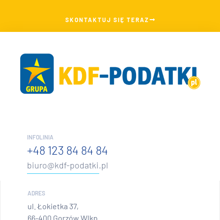
SKONTAKTUJ SIĘ TERAZ
INFOLINIA
+48 123 84 84 84
biuro@kdf-podatki.pl
ADRES
ul. Łokietka 37,
66-400 Gorzów Wlkp.