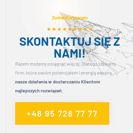
4
Zostań Partnerem
SKONTAKTUJ SIĘ Z
NAMI!​
Razem możemy osiągnąć więcej. Dlatego szukamy
firm, które swoim potencjałem i energią wesprą
nasze działania w dostarczaniu Klientom
najlepszych rozwiązań
.
+48 95 728 77 77