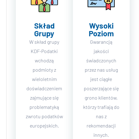
Skład
Wysoki
Grupy
Poziom
W skład grupy
Gwarancją
KDF-Podatki
jakości
wchodzą
świadczonych
podmioty z
przez nas usług
wieloletnim
jest ciągłe
doświadczeniem
poszerzające się
zajmujące się
grono klientów,
problematyką
którzy trafiają do
zwrotu podatków
nas z
europejskich.
rekomendacji
innych.