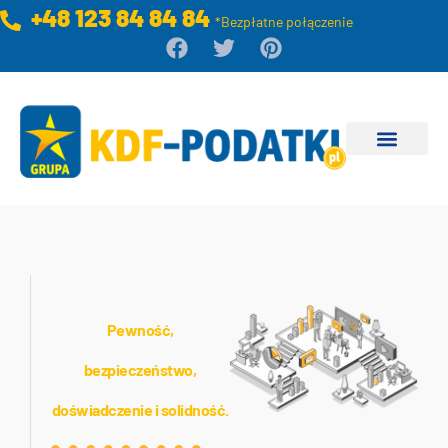
+48 123 84 84 84
*Bezpłatne połączenie
Pewność,
bezpieczeństwo,
doświadczenie i solidność.