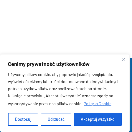
Skontaktuj się z Nami. Pomożemy skutecznie w
uzyskaniu świadczeń.
ZNAJDŹ NASZE BIURO
KDF-PODATKI
Cenimy prywatność użytkowników
Używamy plików cookie, aby poprawić jakość przeglądania,
Pracowałeś za Granicą?
wyświetlać reklamy lub treści dostosowane do indywidualnych
potrzeb użytkowników oraz analizować ruch na stronie.
Nie zapomnij o możliwości otrzymania zwrotu podatku i
Kliknięcie przycisku „Akceptuj wszystkie” oznacza zgodę na
świadczenia rodzinnego.
wykorzystywanie przez nas plików cookie.
Polityka Cookie
Dostosuj
Odrzucać
Akceptuj wszystko
NASZA OFERTA