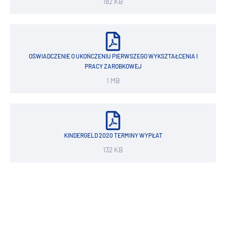
182 KB
OŚWIADCZENIE O UKOŃCZENIU PIERWSZEGO WYKSZTAŁCENIA I
PRACY ZAROBKOWEJ
1 MB
KINDERGELD 2020 TERMINY WYPŁAT
132 KB
KINDERGELD I WNIOSKI I ANKIETY
SPRAWDZAJĄCE