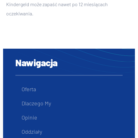
Kindergeld może zapaść nawet po 12 miesiącach
oczekiwania.
Nawigacja
Oferta
Dlaczego My
Opinie
Oddziały