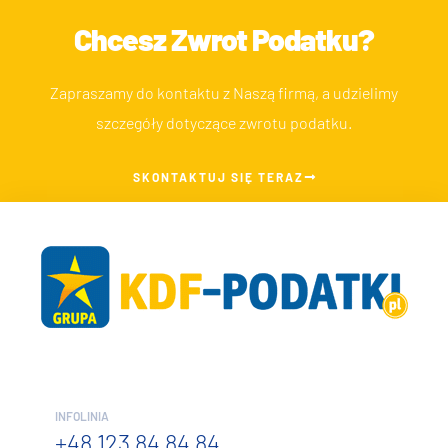
Chcesz Zwrot Podatku?
Zapraszamy do kontaktu z Naszą firmą, a udzielimy
szczegóły dotyczące zwrotu podatku.
SKONTAKTUJ SIĘ TERAZ
INFOLINIA
+48 123 84 84 84