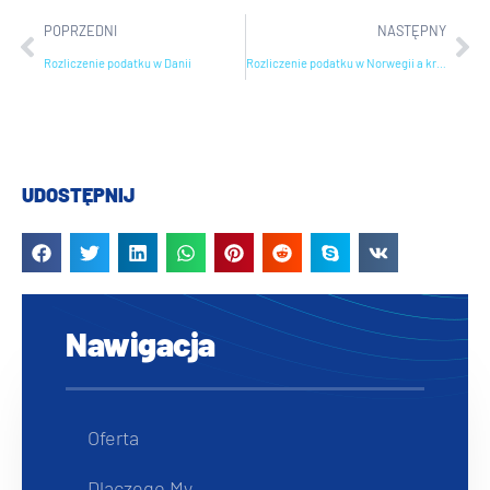
POPRZEDNI
NASTĘPNY
Rozliczenie podatku w Danii
Rozliczenie podatku w Norwegii a kredyt hipoteczny
UDOSTĘPNIJ
Nawigacja
Oferta
Dlaczego My