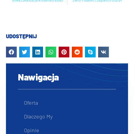
Nowa Lokalizacja w Gdańsku Albatros Towers Zwrot Podatku z Zagranicy
Zwrot Podatku z Zagranicy Olsztyn
UDOSTĘPNIJ
Nawigacja
Oferta
Dlaczego My
Opinie