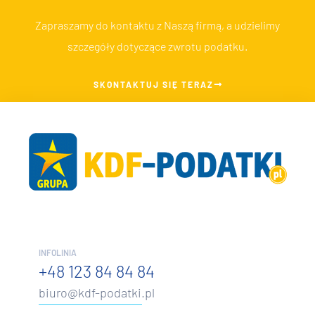
Zapraszamy do kontaktu z Naszą firmą, a udzielimy
szczegóły dotyczące zwrotu podatku.
SKONTAKTUJ SIĘ TERAZ
INFOLINIA
+48 123 84 84 84
biuro@kdf-podatki.pl