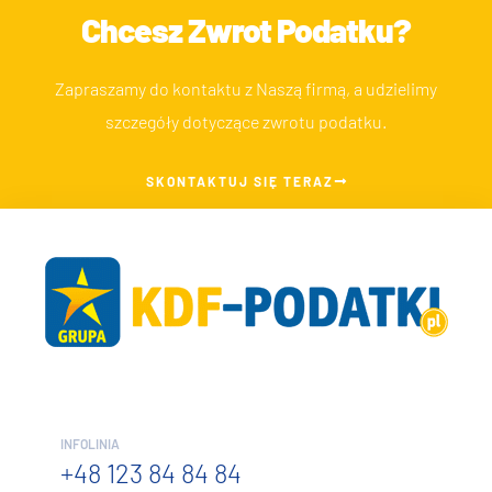
Chcesz Zwrot Podatku?
Zapraszamy do kontaktu z Naszą firmą, a udzielimy
szczegóły dotyczące zwrotu podatku.
SKONTAKTUJ SIĘ TERAZ
INFOLINIA
+48 123 84 84 84